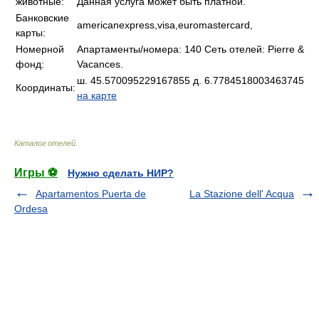
животные:
Данная услуга может быть платной.
Банковские
americanexpress,visa,euromastercard,
карты:
Номерной
Апартаменты/номера: 140 Сеть отелей: Pierre &
фонд:
Vacances.
ш. 45.570095229167855 д. 6.7784518003463745
Координаты:
на карте
Каталог отелей
.
Игры ⚽
Нужно сделать НИР?
Apartamentos Puerta de
La Stazione dell' Acqua
Ordesa